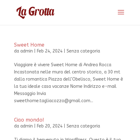
Sweet Home
da
admin
|
Feb 24, 2024
|
Senza categoria
Viaggiare è vivere Sweet Home di Andrea Rocca
Incastonata nelle mura del centro storico, a 30 mt
dalla romantica Piazza dell’Obelisco, Sweet Home è
la tua ideale casa vacanze Nome Indirizzo e-mail
Messaggio Invia
sweethome.tagliacozzo@gmail.com...
Ciao mondo!
da
admin
|
Feb 20, 2024
|
Senza categoria
Ti diamo il benvenuto in WordPress. Questo è il tuo