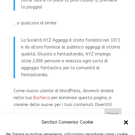
nome Jack e mi piace la piña colada. (E prendere
la pioggia)
…o qualcosa di simile:
La Società XYZ Aggeggi è stata fondata nel 1971
e da allora fornisce al pubblico aggeggi di ottima
qualità. Situata a Fantasilandia, XYZ impiega
oltre 2.000 persone e realizza ogni sorta di
aggeggio fantastico per la comunità di
Fantasilandia.
Come nuovo utente di WordPress, dovresti andare
nella tua
Bacheca
per eliminare questa pagina, e
crearne delle nuove per i tuoi contenuti. Divertiti!
Cerca
Gestisci Consenso Cookie
Articoli recenti
Per fornire le migliori esperienze, utilizziamo tecnologie come i cookie