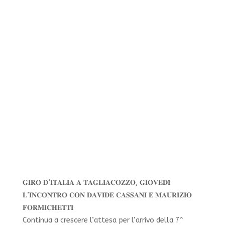
𝐆𝐈𝐑𝐎 𝐃’𝐈𝐓𝐀𝐋𝐈𝐀 𝐀 𝐓𝐀𝐆𝐋𝐈𝐀𝐂𝐎𝐙𝐙𝐎, 𝐆𝐈𝐎𝐕𝐄𝐃𝐈̀
𝐋’𝐈𝐍𝐂𝐎𝐍𝐓𝐑𝐎 𝐂𝐎𝐍 𝐃𝐀𝐕𝐈𝐃𝐄 𝐂𝐀𝐒𝐒𝐀𝐍𝐈 𝐄 𝐌𝐀𝐔𝐑𝐈𝐙𝐈𝐎
𝐅𝐎𝐑𝐌𝐈𝐂𝐇𝐄𝐓𝐓𝐈
Continua a crescere l’attesa per l’arrivo della 7^