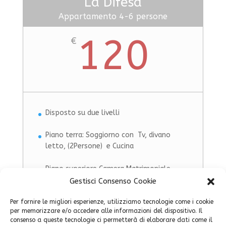
La Difesa
Appartamento 4-6 persone
120
€
Disposto su due livelli
Piano terra: Soggiorno con Tv, divano
letto, (2Persone) e Cucina
Piano superiore Camera Matrimoniale,
Camera con due letti singoli e Servizio
Gestisci Consenso Cookie
Igienico
Per fornire le migliori esperienze, utilizziamo tecnologie come i cookie
per memorizzare e/o accedere alle informazioni del dispositivo. Il
NB: L’eventuale presenza di una o due
consenso a queste tecnologie ci permetterà di elaborare dati come il
persone in più non prevede costi